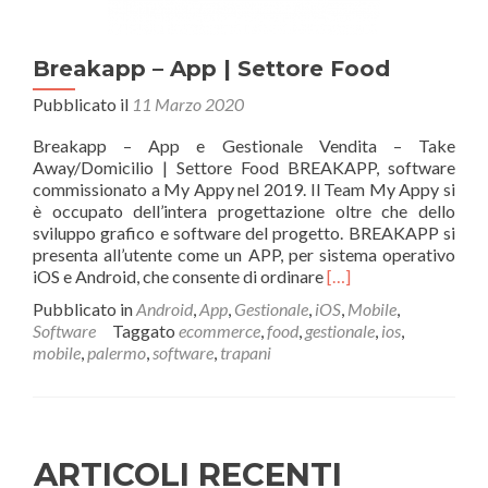
Breakapp – App | Settore Food
Pubblicato il
11 Marzo 2020
Breakapp – App e Gestionale Vendita – Take
Away/Domicilio | Settore Food BREAKAPP, software
commissionato a My Appy nel 2019. Il Team My Appy si
è occupato dell’intera progettazione oltre che dello
sviluppo grafico e software del progetto. BREAKAPP si
presenta all’utente come un APP, per sistema operativo
Leggi
iOS e Android, che consente di ordinare
[…]
di
Pubblicato in
Android
,
App
,
Gestionale
,
iOS
,
Mobile
,
piùBreakapp
Software
Taggato
ecommerce
,
food
,
gestionale
,
ios
,
–
mobile
,
palermo
,
software
,
trapani
App
|
Settore
Food
ARTICOLI RECENTI