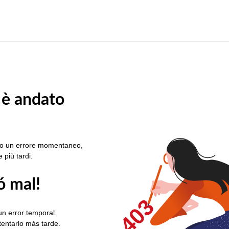
 è andato
rato un errore momentaneo,
e più tardi.
ó mal!
403
un error temporal.
ntentarlo más tarde.